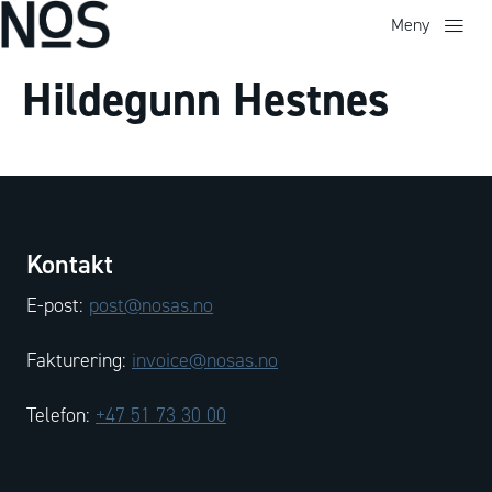
Meny
Hildegunn Hestnes
Kontakt
E-post:
post@nosas.no
Fakturering:
invoice@nosas.no
Telefon:
+47 51 73 30 00