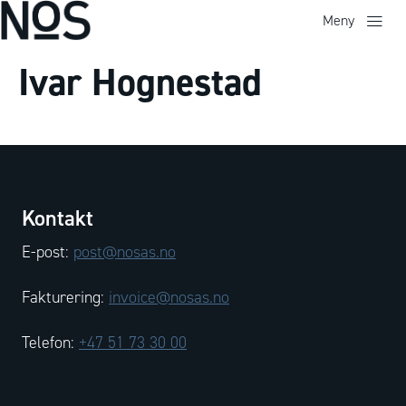
Meny
Ivar Hognestad
Kontakt
E-post:
post@nosas.no
Fakturering:
invoice@nosas.no
Telefon:
+47 51 73 30 00