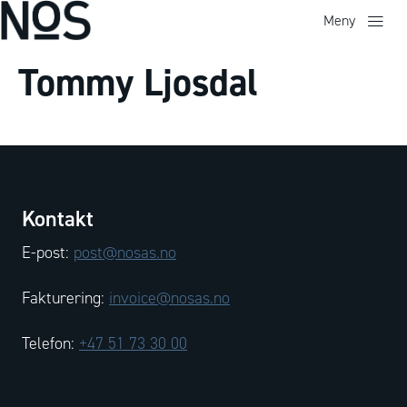
Meny
Tommy Ljosdal
Kontakt
E-post:
post@nosas.no
Fakturering:
invoice@nosas.no
Telefon:
+47 51 73 30 00