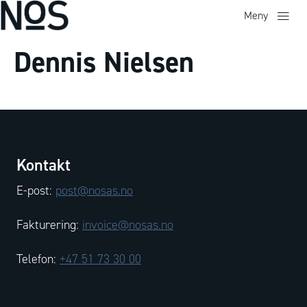
Meny
Dennis Nielsen
Kontakt
E-post:
post@nosas.no
Fakturering:
invoice@nosas.no
Telefon:
+47 51 73 30 00