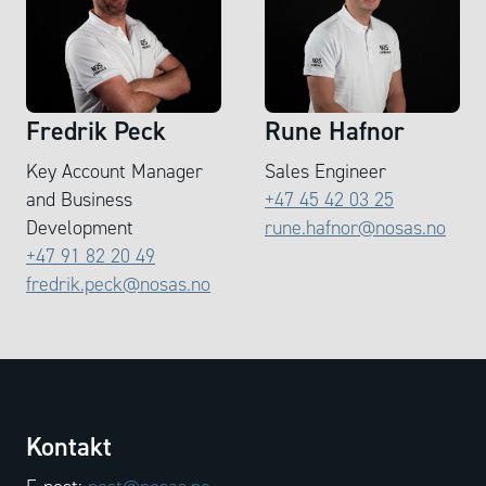
Fredrik Peck
Rune Hafnor
Key Account Manager
Sales Engineer
and Business
+47 45 42 03 25
Development
rune.hafnor@nosas.no
+47 91 82 20 49
fredrik.peck@nosas.no
Kontakt