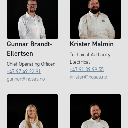
Gunnar Brandt-
Krister Malmin
Eilertsen
Technical Authority
Electrical
Chief Operating Officer
+47 91 39 99 55
+47 97 49 22 91
krister@nosas.no
gunnar@nosas.no