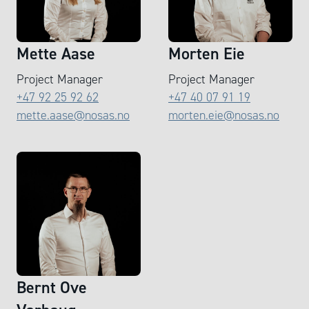
Mette Aase
Morten Eie
Project Manager
Project Manager
+47 92 25 92 62
+47 40 07 91 19
mette.aase@nosas.no
morten.eie@nosas.no
Bernt Ove