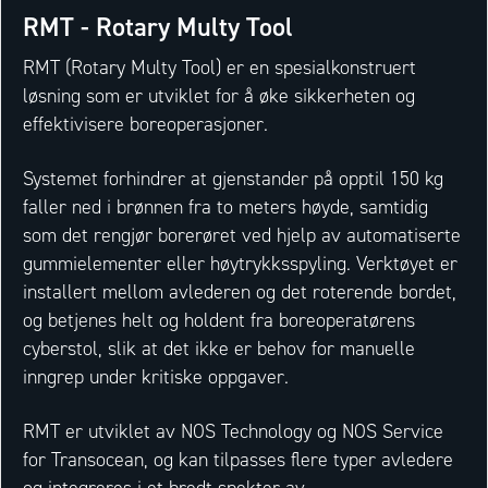
RMT - Rotary Multy Tool
RMT (Rotary Multy Tool) er en spesialkonstruert
løsning som er utviklet for å øke sikkerheten og
effektivisere boreoperasjoner.
Systemet forhindrer at gjenstander på opptil 150 kg
faller ned i brønnen fra to meters høyde, samtidig
som det rengjør borerøret ved hjelp av automatiserte
gummielementer eller høytrykksspyling. Verktøyet er
installert mellom avlederen og det roterende bordet,
og betjenes helt og holdent fra boreoperatørens
cyberstol, slik at det ikke er behov for manuelle
inngrep under kritiske oppgaver.
RMT er utviklet av NOS Technology og NOS Service
for Transocean, og kan tilpasses flere typer avledere
og integreres i et bredt spekter av