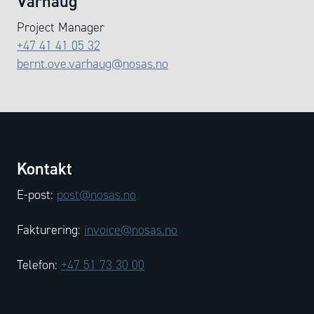
Varhaug
Project Manager
+47 41 41 05 32
bernt.ove.varhaug@nosas.no
Kontakt
E-post:
post@nosas.no
Fakturering:
invoice@nosas.no
Telefon:
+47 51 73 30 00