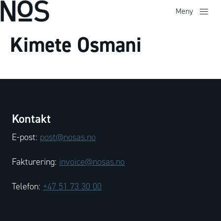
Meny
Kimete Osmani
Kontakt
E-post:
post@nosas.no
Fakturering:
invoice@nosas.no
Telefon:
+47 51 73 30 00