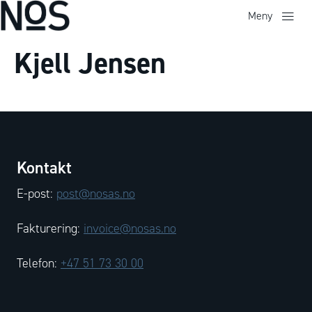
Meny
Kjell Jensen
Kontakt
E-post:
post@nosas.no
Fakturering:
invoice@nosas.no
Telefon:
+47 51 73 30 00