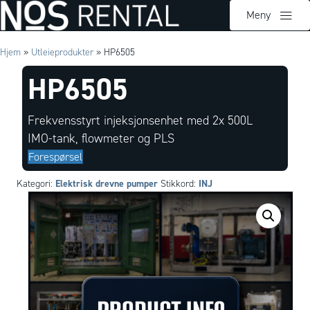
Meny
Hjem
»
Utleieprodukter
»
HP6505
HP6505
Frekvensstyrt injeksjonsenhet med 2x 500L
IMO-tank, flowmeter og PLS
Forespørsel
Elektrisk drevne pumper
INJ
Kategori:
Stikkord: