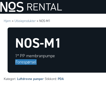
Hjem
»
Utleieprodukter
»
NOS-M1
NOS-M1
1″ PP membranpumpe
Forespørsel
Luftdrevne pumper
PDA
Kategori:
Stikkord: