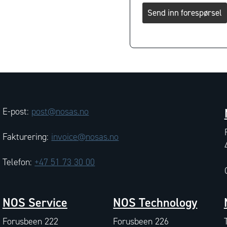
Send inn forespørsel
E-post:
post@nosas.no
Fakturering:
invoice@nosas.no
Telefon:
+47 51 73 30 00
NOS Service
NOS Technology
Forusbeen 222
Forusbeen 226