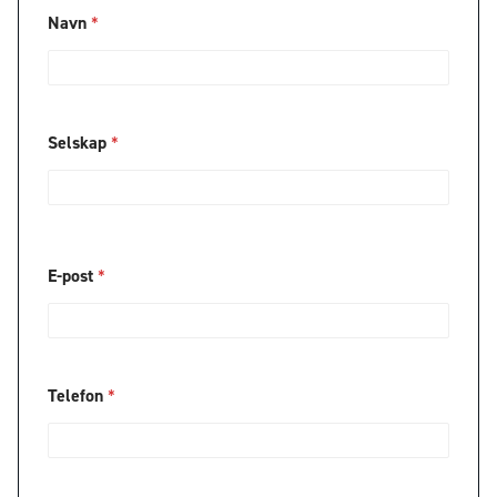
*
Navn
*
T
e
l
e
f
o
Selskap
*
n
*
*
E-post
*
Telefon
*