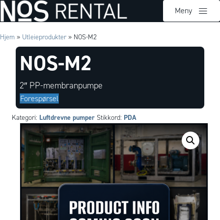
Meny
Hjem
»
Utleieprodukter
»
NOS-M2
NOS-M2
2″ PP-membranpumpe
Forespørsel
Luftdrevne pumper
PDA
Kategori:
Stikkord: