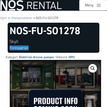
Meny
Hjem
»
Utleieprodukter
»
NOS-FU-SO1278
NOS-FU-SO1278
Skyll
Forespørsel
Elektrisk drevne pumper
HPU
Kategori:
Stikkord: