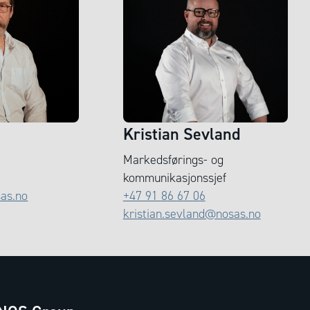
n
Kristian Sevland
Markedsførings- og
kommunikasjonssjef
sas.no
+47 91 86 67 06
kristian.sevland@nosas.no