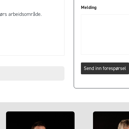
f
Melding
o
ndørs arbeidsområde.
n
Send inn forespørsel