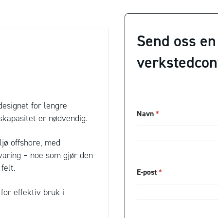
Send oss en
verkstedcont
designet for lengre
*
Navn
*
*
gskapasitet er nødvendig.
S
e
ljø offshore, med
l
s
varing – noe som gjør den
k
felt.
a
E-post
*
p
T
or effektiv bruk i
e
l
e