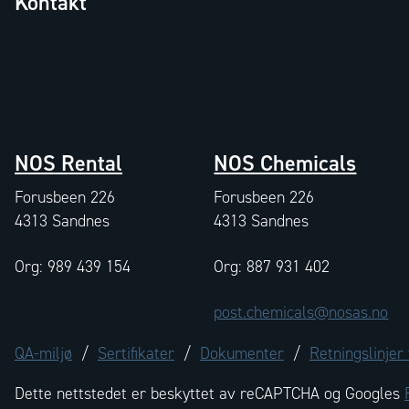
Kontakt
NOS Rental
NOS Chemicals
Forusbeen 226
Forusbeen 226
4313 Sandnes
4313 Sandnes
Org: 989 439 154
Org: 887 931 402
post.chemicals@nosas.no
QA-miljø
/
Sertifikater
/
Dokumenter
/
Retningslinjer
Dette nettstedet er beskyttet av reCAPTCHA og Googles