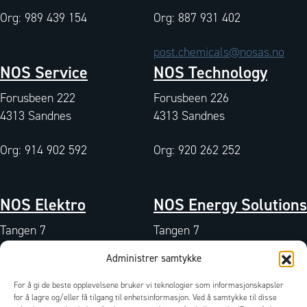
Org: 989 439 154
Org: 887 931 402
post.chemicals@nosas.no
NOS Service
NOS Technology
Forusbeen 222
Forusbeen 226
4313 Sandnes
4313 Sandnes
Org: 914 902 592
Org: 920 262 252
NOS Elektro
NOS Energy Solutions
Tangen 7
Tangen 7
4072 Randaberg
4072 Randaberg
Administrer samtykke
Org: 933 004 511
Org: 827 042 102
For å gi de beste opplevelsene bruker vi teknologier som informasjonskapsler
QA-miljø
/
Sertifikater
/
Dokumenter
/
for å lagre og/eller få tilgang til enhetsinformasjon. Ved å samtykke til disse