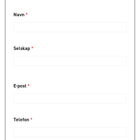
Navn
*
Selskap
*
N
E-post
*
a
v
n
E
-
p
Telefon
*
o
s
t