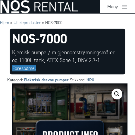
Meny
Hjem
»
Utleieprodukter
»
NOS-7000
NOS-7000
Kjemisk pumpe / m gjennomstrømningsmåler
og 1100L tank, ATEX Sone 1, DNV 2.7-1
Forespørsel
Elektrisk drevne pumper
HPU
Kategori:
Stikkord: