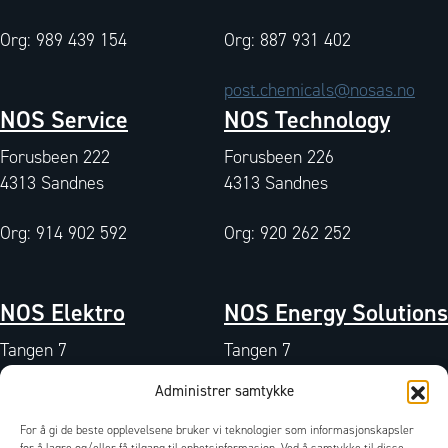
Org: 989 439 154
Org: 887 931 402
post.chemicals@nosas.no
NOS Service
NOS Technology
Forusbeen 222
Forusbeen 226
4313 Sandnes
4313 Sandnes
Org: 914 902 592
Org: 920 262 252
NOS Elektro
NOS Energy Solutions
Tangen 7
Tangen 7
4072 Randaberg
4072 Randaberg
Administrer samtykke
Org: 933 004 511
Org: 827 042 102
For å gi de beste opplevelsene bruker vi teknologier som informasjonskapsler