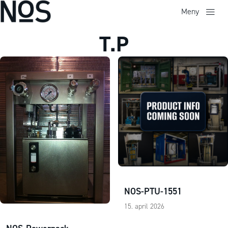
Meny
T.P
NOS-PTU-1551
15. april 2026