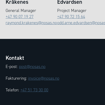
Kråkenes
Edvardsen
General Manager
Project Manager
+47 90 07 19 27
+47 90 72 15 64
raymond.krakenes@nosas.no
odd.arne.edvardsen@nosas
Kontakt
E-post:
post@nosas.no
Fakturering:
invoice@nosas.no
Telefon:
+47 51 73 30 00