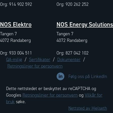
Org: 914 902 592
Org: 920 262 252
NOS Elektro
NOS Energy Solutions
Tangen 7
Tangen 7
4072 Randaberg
4072 Randaberg
Org: 933 004 511
Org: 827 042 102
QA-miljø
/
Sertifikater
/
Dokumenter
/
Retningslinjer for personvern
Lenke til selskapets profilsid
Følg oss på LinkedIn
Dette nettstedet er beskyttet av reCAPTCHA og
Googles
Retningslinjer for personvern
og
Vilkår for
bruk
søke.
Nettsted av Hjelseth