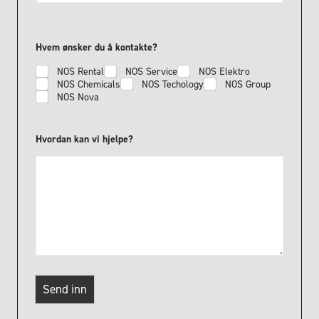
*
Hvem ønsker du å kontakte?
H
j
NOS Rental
NOS Service
NOS Elektro
e
NOS Chemicals
NOS Techology
NOS Group
l
p
NOS Nova
e
r
ø
Hvordan kan vi hjelpe?
n
s
k
e
r
Send inn