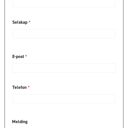
S
e
l
s
Selskap
*
k
a
p
E-post
*
Telefon
*
Melding