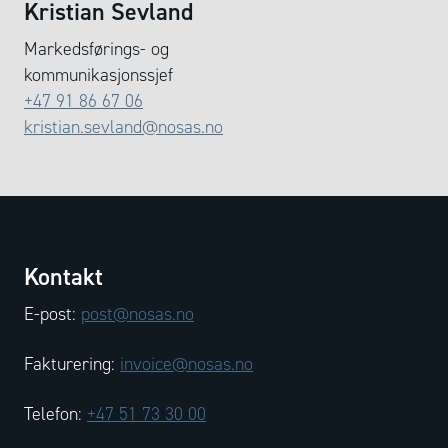
Kristian Sevland
Markedsførings- og
kommunikasjonssjef
+47 91 86 67 06
kristian.sevland@nosas.no
Kontakt
E-post:
post@nosas.no
Fakturering:
invoice@nosas.no
Telefon:
+47 51 73 30 00