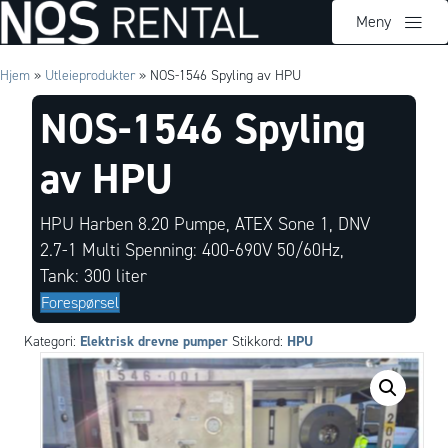
Meny
Hjem
»
Utleieprodukter
»
NOS-1546 Spyling av HPU
NOS-1546 Spyling
av HPU
HPU Harben 8.20 Pumpe, ATEX Sone 1, DNV
2.7-1 Multi Spenning: 400-690V 50/60Hz,
Tank: 300 liter
Forespørsel
Elektrisk drevne pumper
HPU
Kategori:
Stikkord: