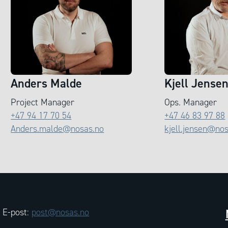
Anders Malde
Kjell Jense
Project Manager
Ops. Manager
+47 94 17 70 54
+47 46 83 97 88
Anders.malde@nosas.no
kjell.jensen@no
E-post:
post@nosas.no