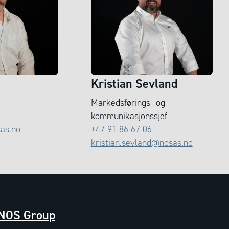
n
Kristian Sevland
Markedsførings- og
kommunikasjonssjef
sas.no
+47 91 86 67 06
kristian.sevland@nosas.no
NOS Group