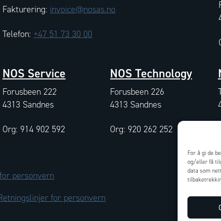
Fakturering:
invoice@nosas.no
Telefon:
+47 51 73 30 00
NOS Service
NOS Technology
Forusbeen 222
Forusbeen 226
4313 Sandnes
4313 Sandnes
Org: 914 902 592
Org: 920 262 252
For å gi de b
og/eller få t
data som nett
 for personvern
tilbaketrekki
Retningslinjer for personvern