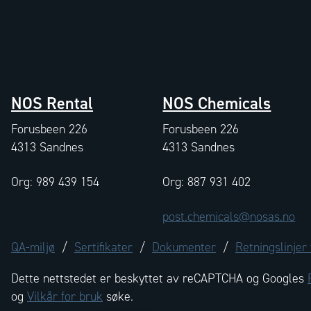
NOS Rental
NOS Chemicals
Forusbeen 226
Forusbeen 226
4313 Sandnes
4313 Sandnes
Org: 989 439 154
Org: 887 931 402
post.chemicals@nosas.no
QA-miljø
/
Sertifikater
/
Dokumenter
/
Retningslinjer
Dette nettstedet er beskyttet av reCAPTCHA og Googles
og
Vilkår for bruk
søke.