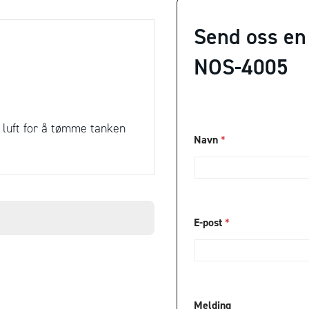
Send oss en
NOS-4005
 luft for å tømme tanken
Navn
*
E-post
*
T
Melding
e