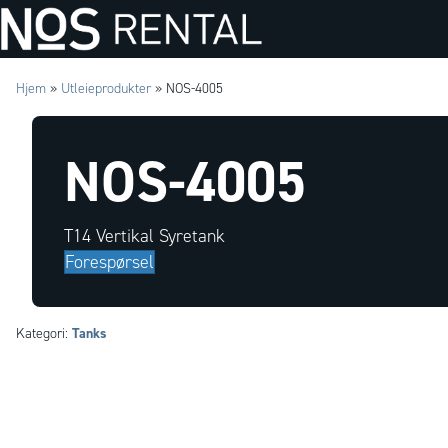
Hjem
»
Utleieprodukter
»
NOS-4005
NOS-4005
T14 Vertikal Syretank
Forespørsel
Tanks
Kategori: