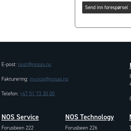
Send inn forespørsel
E-post:
post@nosas.no
Fakturering:
invoice@nosas.no
Telefon:
+47 51 73 30 00
NOS Service
NOS Technology
Forusbeen 222
Forusbeen 226