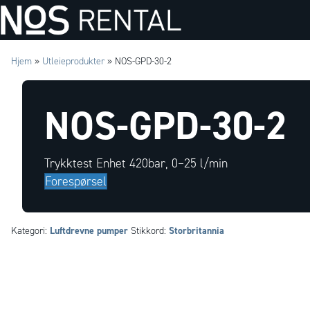
Hjem
»
Utleieprodukter
»
NOS-GPD-30-2
NOS-GPD-30-2
Trykktest Enhet 420bar, 0–25 l/min
Forespørsel
Luftdrevne pumper
Storbritannia
Kategori:
Stikkord: