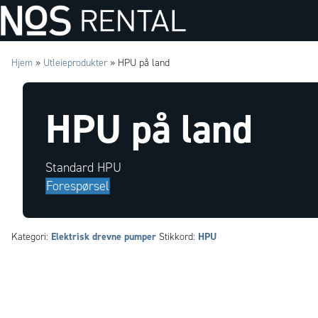
Hjem
»
Utleieprodukter
»
HPU på land
HPU på land
Standard HPU
Forespørsel
Elektrisk drevne pumper
HPU
Kategori:
Stikkord: