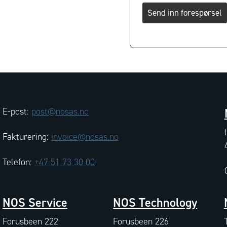
Send inn forespørsel
E-post:
post@nosas.no
Fakturering:
invoice@nosas.no
Telefon:
+47 51 73 30 00
NOS Service
NOS Technology
Forusbeen 222
Forusbeen 226