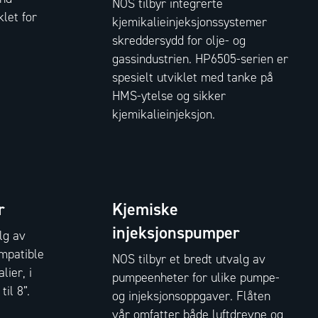
NOS tilbyr integrerte
let for
kjemikalieinjeksjonssystemer
skreddersydd for olje- og
gassindustrien. HP6505-serien er
spesielt utviklet med tanke på
HMS-ytelse og sikker
kjemikalieinjeksjon.
r
Kjemiske
injeksjonspumper
lg av
mpatible
NOS tilbyr et bredt utvalg av
lier, i
pumpeenheter for ulike pumpe-
til 8”.
og injeksjonsoppgaver. Flåten
vår omfatter både luftdrevne og