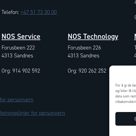
Telefon:
+47 51 73 30 00
NOS Service
NOS Technology
Forusbeen 222
Forusbeen 226
4313 Sandnes
4313 Sandnes
Org: 914 902 592
Org: 920 262 252
For å gi de b
og/eller få t
data som nett
 for personvern
tilbaketrekki
Retningslinjer for personvern