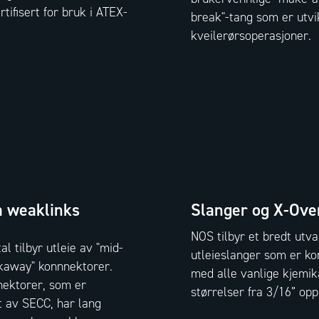
rtifisert for bruk i ATEX-
break"-tang som er utvik
kveilerørsoperasjoner.
 weaklinks
Slanger og X-Ove
NOS tilbyr et bredt utva
l tilbyr utleie av "mid-
utleieslanger som er ko
akaway" konnnektorer.
med alle vanlige kjemika
nektorer, som er
størrelser fra 3/16” opp 
t av SECC, har lang