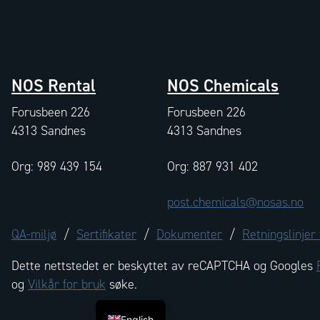
NOS Rental
NOS Chemicals
Forusbeen 226
Forusbeen 226
4313 Sandnes
4313 Sandnes
Org: 989 439 154
Org: 887 931 402
post.chemicals@nosas.no
QA-miljø
/
Sertifikater
/
Dokumenter
/
Retningslinjer
Dette nettstedet er beskyttet av reCAPTCHA og Googles
og
Vilkår for bruk
søke.
English