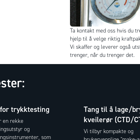
Ta kontakt med oss hvis du tr
hjelp til å velge riktig kraftp
Vi skaffer og leverer også uts
trenger, når du trenger det.
ster:
 for trykktesting
Tang til å lage/br
kveilerør (CTD/C
r en rekke
ingsutstyr og
Vi tilbyr kompakte og
ingsinstrumenter, som
brukervennlige "make-a