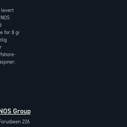
 levert
. NOS
d
e for å gi
elig
r
ffshore-
asjoner.
NOS Group
Forusbeen 226