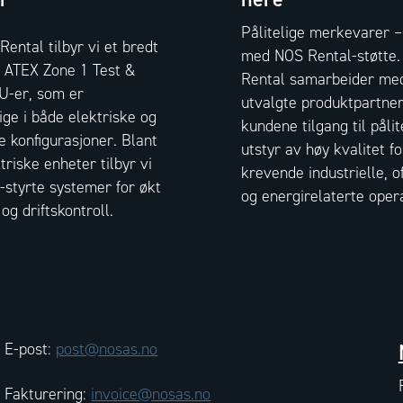
Pålitelige merkevarer –
ental tilbyr vi et bredt
med NOS Rental-støtte
v ATEX Zone 1 Test &
Rental samarbeider me
U-er, som er
utvalgte produktpartner
lige i både elektriske og
kundene tilgang til pålit
e konfigurasjoner. Blant
utstyr av høy kvalitet fo
triske enheter tilbyr vi
krevende industrielle, o
-styrte systemer for økt
og energirelaterte oper
og driftskontroll.
E-post:
post@nosas.no
Fakturering:
invoice@nosas.no