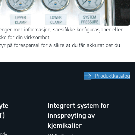
enger mer informasjon, spesifikke konfigurasjoner eller
akke for din virksomhet.
tyr på forespørsel for å sikre at du får akkurat det du
Produktkatalog
yte
Integrert system for
T)
innsprøyting av
kjemikalier
nd-