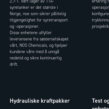
2.7-1. Vårt lager av T14-
erfaring 
syretanker er det største i
operasjon
Norge, noe som sikrer pålitelig
konfigure
tilgjengelighet for syretransport
trykkinns
og -operasjoner.
prosjekt
Disse enhetene utfyller
leveransene fra søsterselskapet
vårt, NOS Chemicals, og hjelper
kundene våre med å unngå
nedetid og sikre kontinuerlig
drift.
Hydrauliske kraftpakker
Test o
enhete