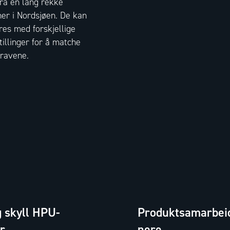
fra en lang rekke
er i Nordsjøen. De kan
res med forskjellige
tillinger for å matche
kravene.
g skyll HPU-
Produktsamarbei
r
nere