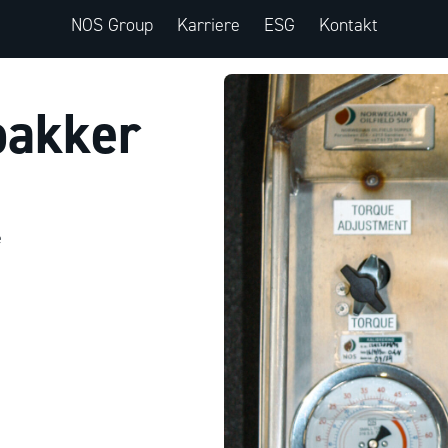
NOS Group
Karriere
ESG
Kontakt
pakker
å
e